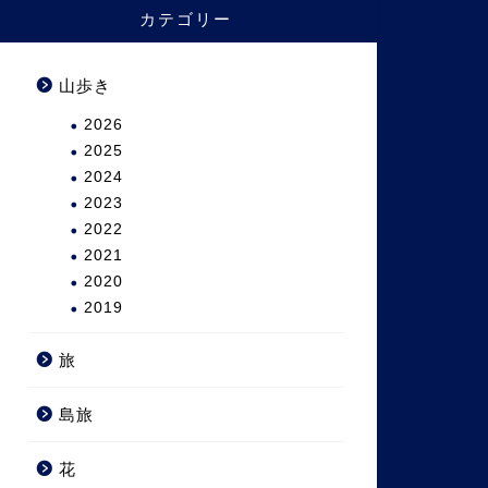
カテゴリー
山歩き
2026
2025
2024
2023
2022
2021
2020
2019
旅
島旅
花