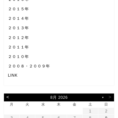
２０１５年
２０１４年
２０１３年
２０１２年
２０１１年
２０１０年
２００８・２００９年
LINK
<
>
8月 2026
▼
月
火
水
木
金
土
日
1
2
3
4
5
6
7
8
9