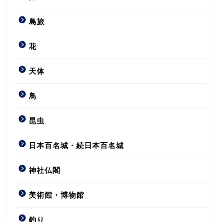
島旅
花
天体
鳥
昆虫
日本百名城・続日本百名城
神社仏閣
美術館・博物館
釣り