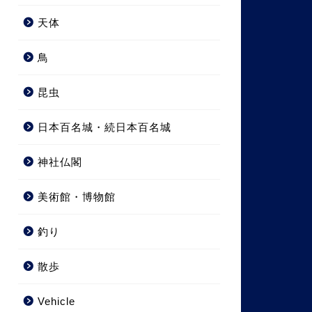
天体
鳥
昆虫
日本百名城・続日本百名城
神社仏閣
美術館・博物館
釣り
散歩
Vehicle