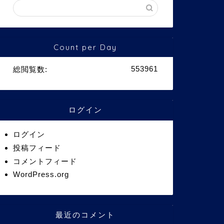
Count per Day
553961
総閲覧数:
ログイン
ログイン
投稿フィード
コメントフィード
WordPress.org
最近のコメント