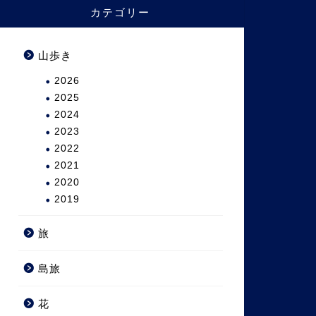
カテゴリー
山歩き
2026
2025
2024
2023
2022
2021
2020
2019
旅
島旅
花