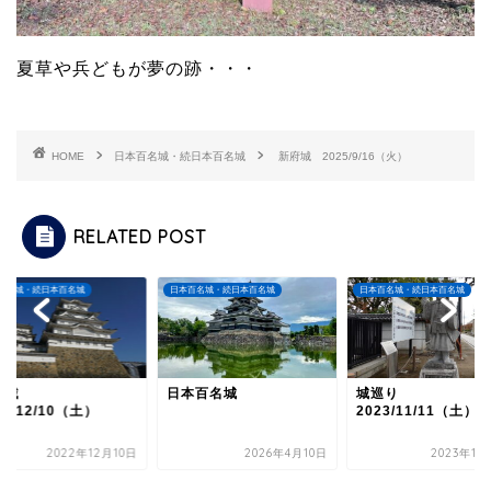
夏草や兵どもが夢の跡・・・
HOME
日本百名城・続日本百名城
新府城 2025/9/16（火）
RELATED POST
百名城・続日本百名城
日本百名城・続日本百名城
日本百名城・続日本百名城
路城
日本百名城
城巡り
22/12/10（土）
2023/11/11（土）
2022年12月10日
2026年4月10日
2023年11