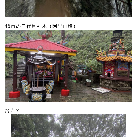
45ｍの二代目神木（阿里山檜）
お寺？