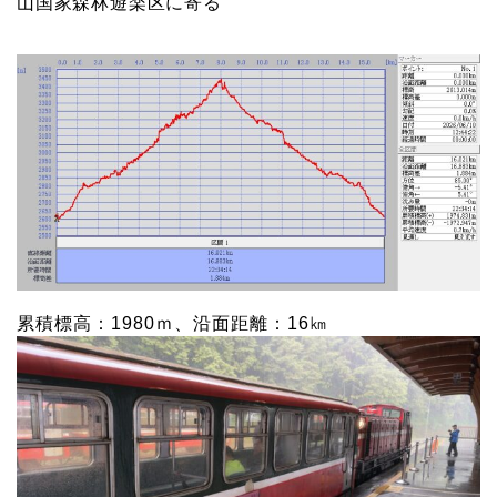
山国家森林遊楽区に寄る
累積標高：1980ｍ、沿面距離：16㎞