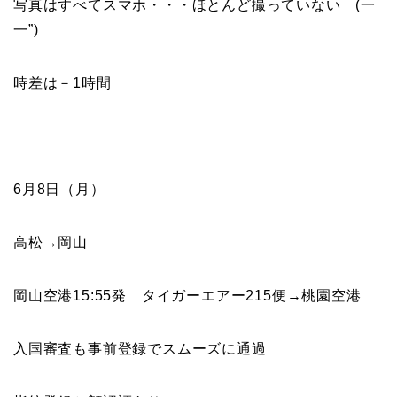
写真はすべてスマホ・・・ほとんど撮っていない (一
一”)
時差は－1時間
6月8日（月）
高松→岡山
岡山空港15:55発 タイガーエアー215便→桃園空港
入国審査も事前登録でスムーズに通過