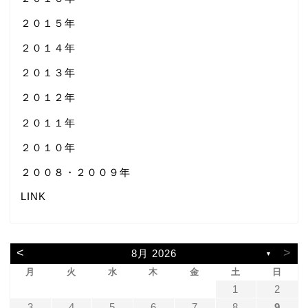
２０１５年
２０１４年
２０１３年
２０１２年
２０１１年
２０１０年
２００８・２００９年
LINK
<
>
8月 2026
▼
月
火
水
木
金
土
日
1
2
3
4
5
6
7
8
9