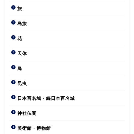
旅
島旅
花
天体
鳥
昆虫
日本百名城・続日本百名城
神社仏閣
美術館・博物館