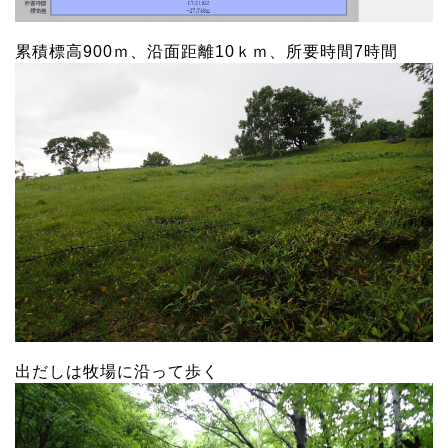
累積標高900ｍ、沿面距離10ｋｍ、所要時間7時間
出だしは牧場に沿って歩く