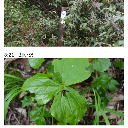
8:21 憩い沢