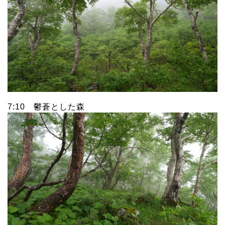
7:10 鬱蒼とした森