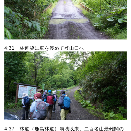
4:31 林道脇に車を停めて登山口へ
4:37 林道（鹿島林道）崩壊以来、二百名山最難関の