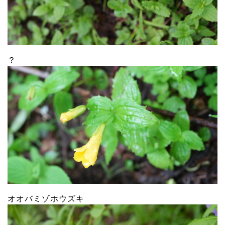
？
オオバミゾホウズキ