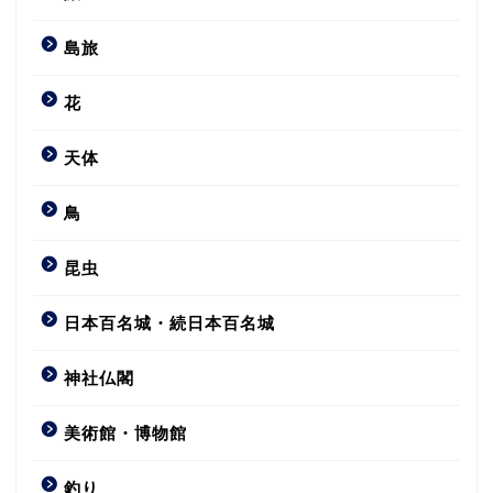
島旅
花
天体
鳥
昆虫
日本百名城・続日本百名城
神社仏閣
美術館・博物館
釣り