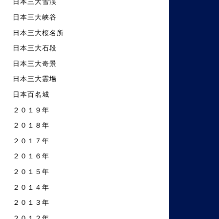
日本三大雪渓
日本三大峡谷
日本三大桜名所
日本三大石段
日本三大奇景
日本三大霊場
日本百名城
２０１９年
２０１８年
２０１７年
２０１６年
２０１５年
２０１４年
２０１３年
２０１２年