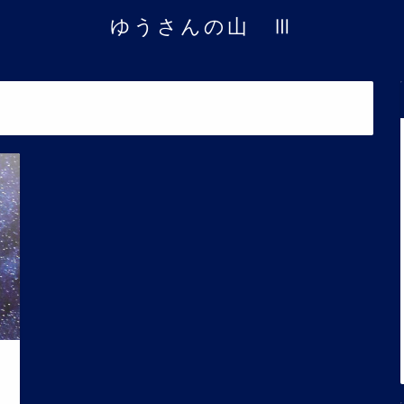
ゆうさんの山 Ⅲ
日