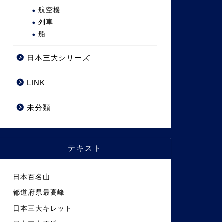
航空機
列車
船
日本三大シリーズ
LINK
未分類
テキスト
日本百名山
都道府県最高峰
日本三大キレット