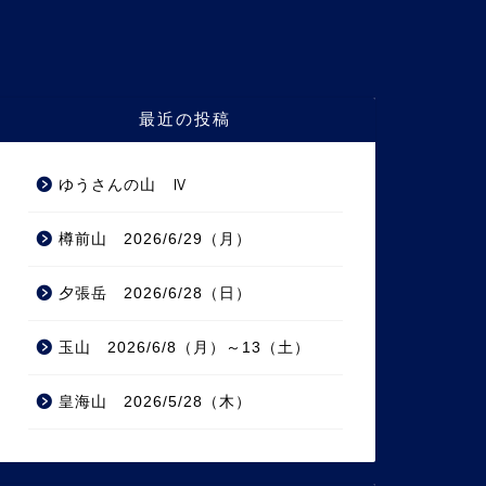
最近の投稿
ゆうさんの山 Ⅳ
樽前山 2026/6/29（月）
夕張岳 2026/6/28（日）
玉山 2026/6/8（月）～13（土）
皇海山 2026/5/28（木）