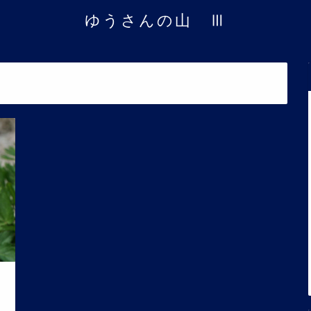
ゆうさんの山 Ⅲ
日