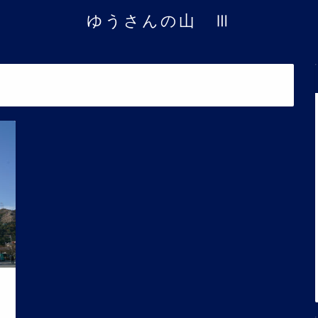
ゆうさんの山 Ⅲ
日