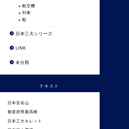
航空機
列車
船
日本三大シリーズ
LINK
未分類
テキスト
日本百名山
都道府県最高峰
日本三大キレット