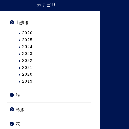
カテゴリー
山歩き
2026
2025
2024
2023
2022
2021
2020
2019
旅
島旅
花