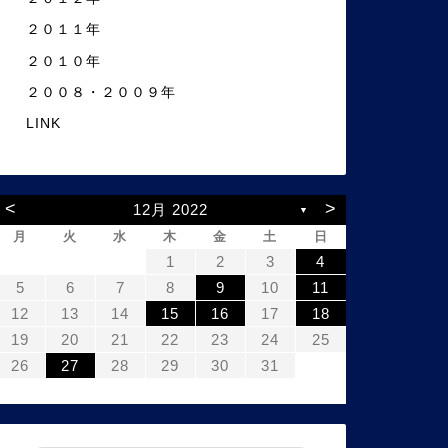
２０１１年
２０１０年
２００８・２００９年
LINK
<
>
12月 2022
▼
月
火
水
木
金
土
日
1
2
3
4
5
6
7
8
9
10
11
12
13
14
15
16
17
18
19
20
21
22
23
24
25
26
27
28
29
30
31