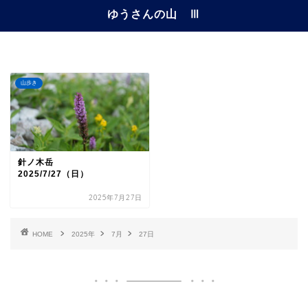
ゆうさんの山 Ⅲ
山歩き
針ノ木岳
2025/7/27（日）
2025年7月27日
HOME
2025年
7月
27日