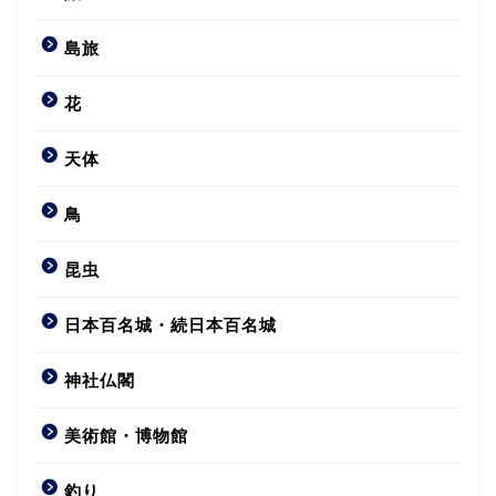
島旅
花
天体
鳥
昆虫
日本百名城・続日本百名城
神社仏閣
美術館・博物館
釣り