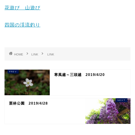
花遊び 山遊び
四国の渓流釣り
HOME
LINK
LINK
寒風越～三頭越 2019/4/20
栗林公園 2019/4/28